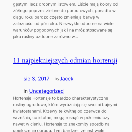
gęstym, lecz drobnym listowiem. Liście mają kolory od
żółtego poprzez zielone do purpurowych, ponadto w
ciągu roku bardzo często zmieniają barwę w
zależności od pór roku. Niezwykle odporne na wiele
warunków pogodowych jak i na mróz stosowane są
jako rośliny ozdobne zarówno w…
11 najpiekniejszych odmian hortensji
sie 3, 2017
—
Jacek
by
in
Uncategorized
Hortensje Hortensje to bardzo charakterystyczne
rośliny ogrodowe, które wyróżniają się swoimi bujnymi
kwiatostanami. Krzewy te kwitną od czerwca do
września, co istotne, mogą rosnąć w półcieniu czy
nawet w cieniu. Hortensje to znakomity sposób na
upiększenie ogrodu. Tym bardziej, że jest wiele