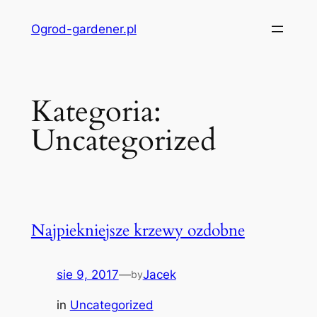
Przejdź
Ogrod-gardener.pl
do
treści
Kategoria:
Uncategorized
Najpiekniejsze krzewy ozdobne
sie 9, 2017
—
Jacek
by
in
Uncategorized