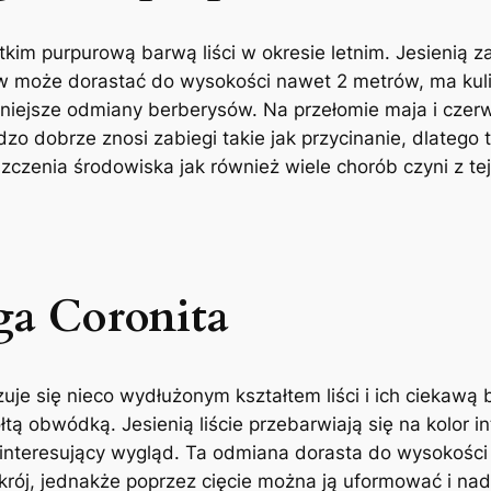
kim purpurową barwą liści w okresie letnim. Jesienią 
w może dorastać do wysokości nawet 2 metrów, ma kuli
mniejsze odmiany berberysów. Na przełomie maja i czerw
zo dobrze znosi zabiegi takie jak przycinanie, dlatego
zenia środowiska jak również wiele chorób czyni z tej
ga Coronita
uje się nieco wydłużonym kształtem liści i ich ciekawą 
ą obwódką. Jesienią liście przebarwiają się na kolor in
e interesujący wygląd. Ta odmiana dorasta do wysokości
rój, jednakże poprzez cięcie można ją uformować i nadać