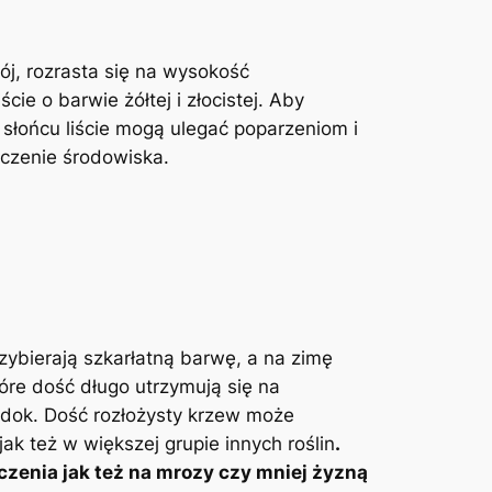
rój, rozrasta się na wysokość
e o barwie żółtej i złocistej. Aby
m słońcu liście mogą ulegać poparzeniom i
czenie środowiska.
zybierają szkarłatną barwę, a na zimę
tóre dość długo utrzymują się na
idok. Dość rozłożysty krzew może
k też w większej grupie innych roślin
.
czenia jak też na mrozy czy mniej żyzną