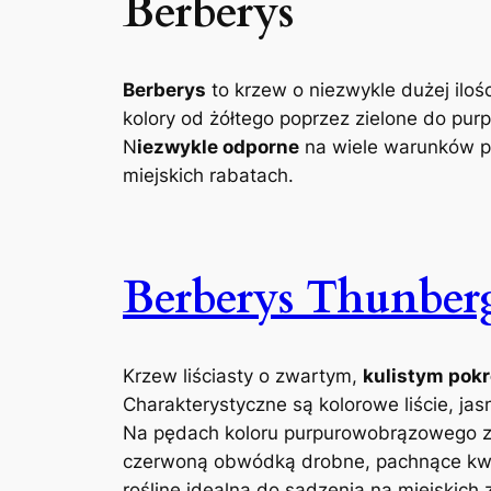
Berberys
Berberys
to krzew o niezwykle dużej iloś
kolory od żółtego poprzez zielone do pur
N
iezwykle odporne
na wiele warunków po
miejskich rabatach.
Berberys Thunber
Krzew liściasty o zwartym,
kulistym pokr
Charakterystyczne są kolorowe liście, ja
Na pędach koloru purpurowobrązowego zna
czerwoną obwódką drobne, pachnące kwi
roślinę idealną do sadzenia na miejskich 