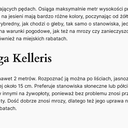
jących pędach. Osiąga maksymalnie metr wysokości prz
re na jesieni mają bardzo różne kolory, poczynając od żó
wybredny, jak chodzi o gleby, tak samo o stanowiska, je
a warunki pogodowe, jak też na mrozy czy zanieczysz
ównież na miejskich rabatach.
a Kelleris
wet 2 metrów. Rozpoznać ją można po liściach, jasnozi
ej około 15 cm. Preferuje stanowiska słoneczne lub półc
y innymi na żywopłoty, ponieważ bez problemu znosi pr
wiaty. Dość dobrze znosi mrozy, dlatego też jego upraw
batach.