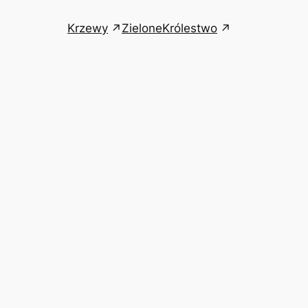
Krzewy
ZieloneKrólestwo