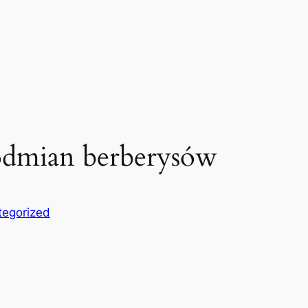
 odmian berberysów
tegorized