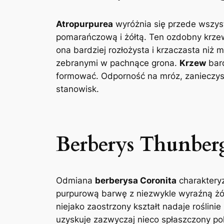
Atropurpurea
wyróżnia się przede wszyst
pomarańczową i żółtą. Ten ozdobny krze
ona bardziej rozłożysta i krzaczasta niż 
zebranymi w pachnące grona.
Krzew
bard
formować. Odporność na mróz, zanieczyszc
stanowisk.
Berberys Thunber
Odmiana
berberysa Coronita
charakteryz
purpurową barwę z niezwykle wyraźną żółt
niejako zaostrzony kształt nadaje roślini
uzyskuje zazwyczaj nieco spłaszczony pok