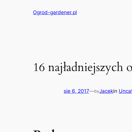
Przejdź
Ogrod-gardener.pl
do
treści
16 najładniejszych
sie 6, 2017
—
Jacek
in
Unca
by