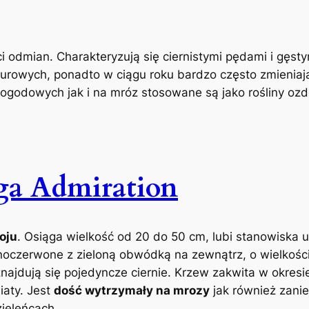
ci odmian. Charakteryzują się ciernistymi pędami i gęst
purowych, ponadto w ciągu roku bardzo często zmieniaj
godowych jak i na mróz stosowane są jako rośliny ozd
ga Admiration
oju
. Osiąga wielkość od 20 do 50 cm, lubi stanowiska 
snoczerwone z zieloną obwódką na zewnątrz, o wielkości
jdują się pojedyncze ciernie. Krzew zakwita w okresie
aty. Jest
dość wytrzymały na mrozy
jak również zanie
zieleńcach.