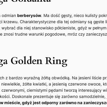
ch odmian
berberysów
. Ma dość gęsty, nieco kulisty pok
rzewu. Charakterystyczne dla tej odmiany są gęste liści
st wybrać dla niej stanowisko półcieniste, gdyż w pełny
e znosi trudne warunki pogodowe, mróz czy zanieczysz
ga Golden Ring
ch z bardzo wyraźną żółtą obwódką. Na jesieni liście pr
niewielkie, żółte kwiatki, a jesienią czerwone owoce, k
z czerwonymi, ciernistymi pędami tworzą interesujący w
ci. Doskonale prezentuje się zarówno samodzielnie, ja
 w mieście, gdyż jest odporny zarówno na zanieczysz