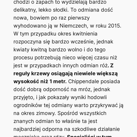
chodzi o zapach to wydzielają bardzo
delikatny, lekko słodki. To odmiana dość
nowa, bowiem po raz pierwszy
wyhodowano ją w Niemczech, w roku 2015.
W tym przypadku okres kwitnienia
rozpoczyna się bardzo wcześnie, jednak
kwiaty kwitną bardzo wolno i do tego
procesu potrzebują nieco więcej czasu niż
jest w przypadkach innych odmian róż
. Z
reguły krzewy osiągają niewiele większą
wysokość niż 1 metr.
Chippendale posiada
dość dobrą odporność na mróz, jednak
przyjęto, i jak pokazały wyniki hodowli
ogrodników tej odmiany warto przykrywać ją
na okres zimowy. Spośród wszystkich
znanych odmian to właśnie ta jest
najbardziej odporna na szkodliwe działanie
mączniaka oraz rdzy.
Specjaliści w tym