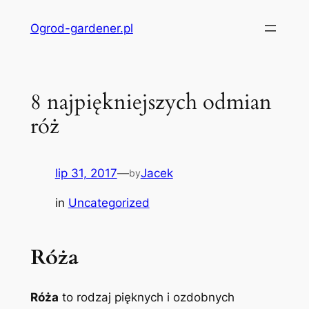
Przejdź
Ogrod-gardener.pl
do
treści
8 najpiękniejszych odmian
róż
lip 31, 2017
—
Jacek
by
in
Uncategorized
Róża
Róża
to rodzaj pięknych i ozdobnych