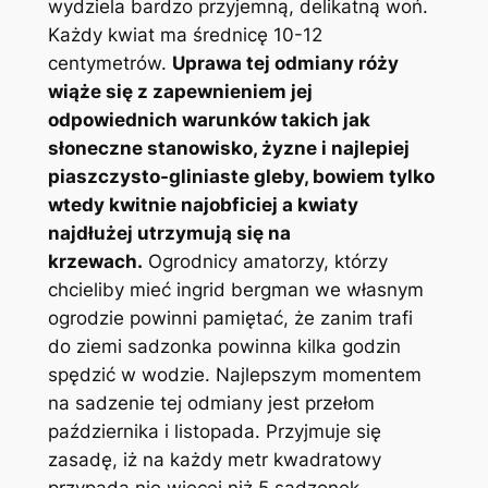
wydziela bardzo przyjemną, delikatną woń.
Każdy kwiat ma średnicę 10-12
centymetrów.
Uprawa tej odmiany róży
wiąże się z zapewnieniem jej
odpowiednich warunków takich jak
słoneczne stanowisko, żyzne i najlepiej
piaszczysto-gliniaste gleby, bowiem tylko
wtedy kwitnie najobficiej a kwiaty
najdłużej utrzymują się na
krzewach.
Ogrodnicy amatorzy, którzy
chcieliby mieć ingrid bergman we własnym
ogrodzie powinni pamiętać, że zanim trafi
do ziemi sadzonka powinna kilka godzin
spędzić w wodzie. Najlepszym momentem
na sadzenie tej odmiany jest przełom
października i listopada. Przyjmuje się
zasadę, iż na każdy metr kwadratowy
przypada nie więcej niż 5 sadzonek.